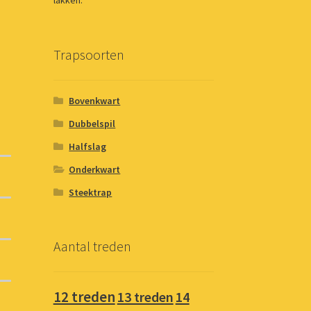
lakken.
Trapsoorten
Bovenkwart
Dubbelspil
Halfslag
Onderkwart
Steektrap
Aantal treden
12 treden
13 treden
14