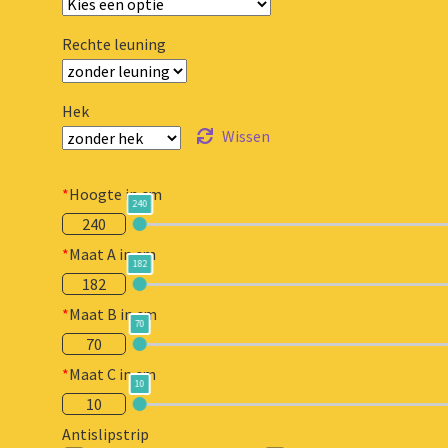
Rechte leuning
Hek
Wissen
*
Hoogte in cm
240
240
*
Maat A in cm
182
182
*
Maat B in cm
70
70
*
Maat C in cm
10
10
Antislipstrip