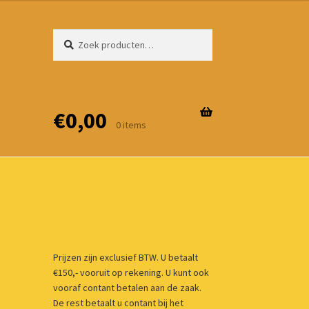
Zoeken
Zoeken
naar:
€
0,00
0 items
Prijzen zijn exclusief BTW. U betaalt
€150,- vooruit op rekening. U kunt ook
vooraf contant betalen aan de zaak.
De rest betaalt u contant bij het