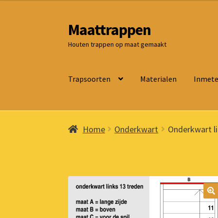
Maattrappen
Ga
Ga
door
naar
Houten trappen op maat gemaakt
naar
de
navigatie
inhoud
Trapsoorten
Materialen
Inmet
Home
Onderkwart
Onderkwart li