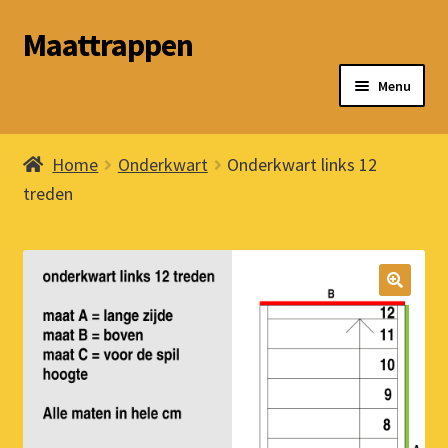
Maattrappen
Ga
Ga
door
naar
Menu
naar
de
navigatie
inhoud
Subme
Trapsoorten
uitvou
Home
Onderkwart
Onderkwart links 12
Materialen
treden
Inmeten
Subme
Voorwaarden
uitvou
Subme
Contact & adres
uitvou
Afrekenen