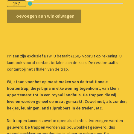
157
Onderkwart
Toevoegen aan winkelwagen
links
12
treden
aantal
Prijzen zijn exclusief BTW. U betaalt €150,- vooruit op rekening. U
kunt ook vooraf contant betalen aan de zaak. De rest betaalt u
contant bij het afhalen van de trap.
Wij staan voor het op maat maken van de traditionele
houtentrap, die je bijna in elke woning tegenkomt, van klein
appartement tot in een royaal landhuis. De trappen die wij
leveren worden geheel op maat gemaakt. Zowel met, als zonder;
hekjes, leuningen, antisliprubbers in de treden, etc.
De trappen kunnen zowel in open als dichte uitvoeringen worden
geleverd. De trappen worden als bouwpakket geleverd, dus
geheel pasklaar en zonder lijm in elkaar te schroeven. De