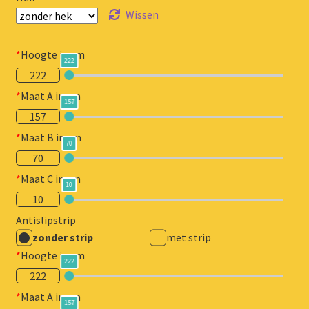
Wissen
*
Hoogte in cm
222
222
*
Maat A in cm
157
157
*
Maat B in cm
70
70
*
Maat C in cm
10
10
Antislipstrip
zonder strip
met strip
*
Hoogte in cm
222
222
*
Maat A in cm
157