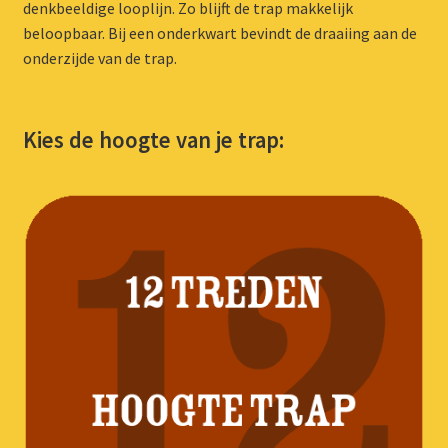
denkbeeldige looplijn. Zo blijft de trap makkelijk
beloopbaar. Bij een onderkwart bevindt de draaiing aan de
onderzijde van de trap.
Kies de hoogte van je trap: