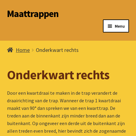
Maattrappen
Ga
Ga
door
naar
Menu
naar
de
navigatie
inhoud
Subme
Trapsoorten
uitvou
Home
Onderkwart rechts
Materialen
Onderkwart rechts
Inmeten
Subme
Voorwaarden
Door een kwartdraai te maken in de trap verandert de
uitvou
draairichting van de trap. Wanneer de trap 1 kwartdraai
Subme
Contact & adres
maakt van 90° dan spreken we van een kwarttrap. De
uitvou
treden aan de binnenkant zijn minder breed dan aan de
Afrekenen
buitenkant. Op ongeveer een derde uit de buitenkant zijn
allen treden even breed, hier bevindt zich de zogenaamde